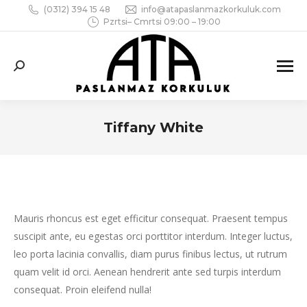
(0312) 394 15 48
info@atapaslanmazkorkuluk.com
Pzrtsi– Cmrtsi 09:00 – 19:00
Search:
Tiffany White
You are here:
Mauris rhoncus est eget efficitur consequat. Praesent tempus
suscipit ante, eu egestas orci porttitor interdum. Integer luctus,
leo porta lacinia convallis, diam purus finibus lectus, ut rutrum
quam velit id orci. Aenean hendrerit ante sed turpis interdum
consequat. Proin eleifend nulla!