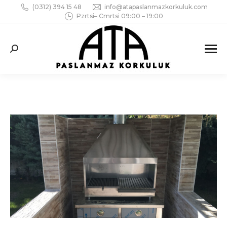
(0312) 394 15 48
info@atapaslanmazkorkuluk.com
Pzrtsi– Cmrtsi 09:00 – 19:00
Search: